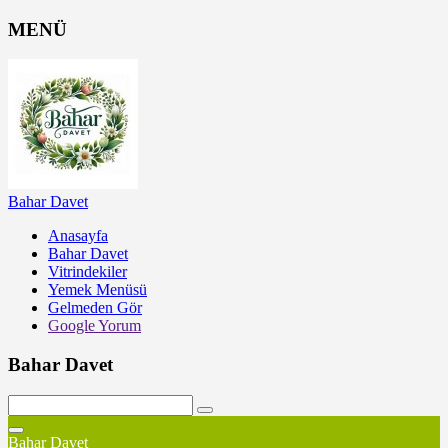
MENÜ
Bahar Davet
Anasayfa
Bahar Davet
Vitrindekiler
Yemek Menüsü
Gelmeden Gör
Google Yorum
Bahar Davet
Bahar Davet