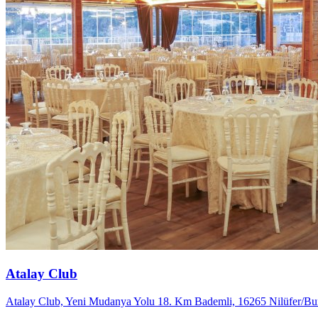
Atalay Club
Atalay Club, Yeni Mudanya Yolu 18. Km Bademli, 16265 Nilüfer/Bur