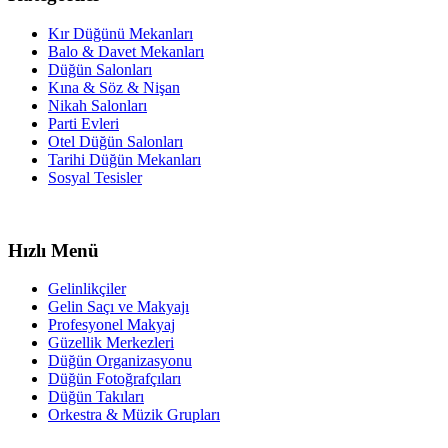
Kır Düğünü Mekanları
Balo & Davet Mekanları
Düğün Salonları
Kına & Söz & Nişan
Nikah Salonları
Parti Evleri
Otel Düğün Salonları
Tarihi Düğün Mekanları
Sosyal Tesisler
Hızlı Menü
Gelinlikçiler
Gelin Saçı ve Makyajı
Profesyonel Makyaj
Güzellik Merkezleri
Düğün Organizasyonu
Düğün Fotoğrafçıları
Düğün Takıları
Orkestra & Müzik Grupları