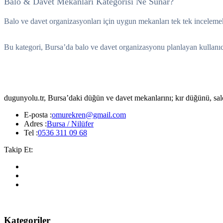
Balo & Davet Mekanları Kategorisi Ne Sunar?
Balo ve davet organizasyonları için uygun mekanları tek tek incelemek
Bu kategori, Bursa’da balo ve davet organizasyonu planlayan kullanıcıla
dugunyolu.tr, Bursa’daki düğün ve davet mekanlarını; kır düğünü, salon,
E-posta :
omurekren@gmail.com
Adres :
Bursa / Nilüfer
Tel :
0536 311 09 68
Takip Et:
Kategoriler