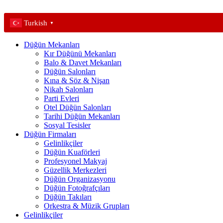
Turkish
▼
Düğün Mekanları
Kır Düğünü Mekanları
Balo & Davet Mekanları
Düğün Salonları
Kına & Söz & Nişan
Nikah Salonları
Parti Evleri
Otel Düğün Salonları
Tarihi Düğün Mekanları
Sosyal Tesisler
Düğün Firmaları
Gelinlikçiler
Düğün Kuaförleri
Profesyonel Makyaj
Güzellik Merkezleri
Düğün Organizasyonu
Düğün Fotoğrafçıları
Düğün Takıları
Orkestra & Müzik Grupları
Gelinlikçiler