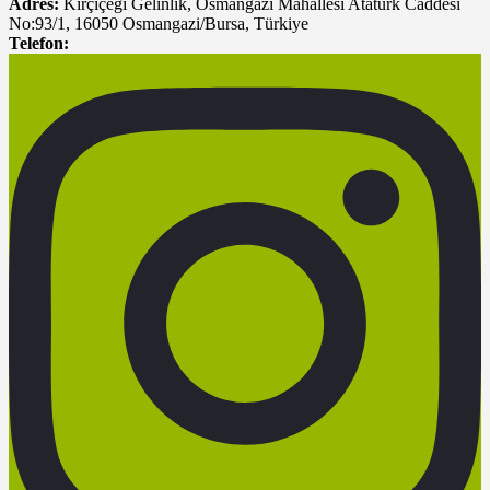
Adres:
Kırçiçeği Gelinlik, Osmangazi Mahallesi Atatürk Caddesi
No:93/1, 16050 Osmangazi/Bursa, Türkiye
Telefon: