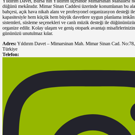
Yıldırım Davet, Bursa’nın Yıldırım ilçesinde Mimarsinan Mahallesi’nd
düğünü mekânıdır. Mimar Sinan Caddesi üzerinde konumlanan bu alan
bahçesi, açık hava nikah alanı ve profesyonel organizasyon desteği ile
kapasitesiyle hem küçük hem büyük davetlere uygun planlama imkânı
sistemleri, süsleme seçenekleri ve canlı müzik desteği ile düğününüzün 
organize edilir. Kolay ulaşım ve geniş otopark avantajı misafirlerinizin
gününüzü unutulmaz kılar.
Adres:
Yıldırım Davet – Mimarsinan Mah. Mimar Sinan Cad. No:78, 
Türkiye
Telefon: