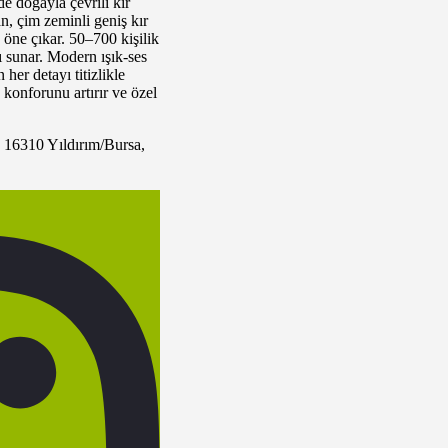
e doğayla çevrili kır
, çim zeminli geniş kır
 öne çıkar. 50–700 kişilik
 sunar. Modern ışık-ses
her detayı titizlikle
 konforunu artırır ve özel
16310 Yıldırım/Bursa,